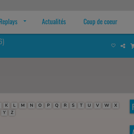
Replays
Actualités
Coup de coeur
6)
K
L
M
N
O
P
Q
R
S
T
U
V
W
X
Y
Z