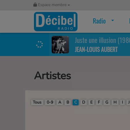
Espace membre
Radio
Juste une illusion (198
JEAN-LOUIS AUBERT
Artistes
Tous
0-9
A
B
C
D
E
F
G
H
I
J