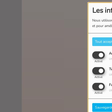
Les in
Nous utilison
et pour améli
Tout accep
A
Ut
Activé
T
Ut
Activé
F
Ut
Activé
Sauvegard