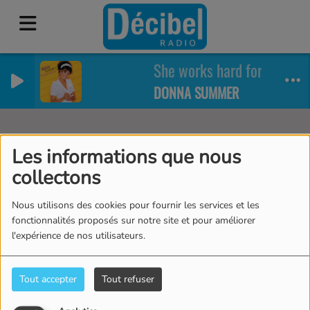
She works hard for the mo
DONNA SUMMER
Artistes
RSS
Les informations que nous
collectons
Nous utilisons des cookies pour fournir les services et les
Tous
0-9
A
B
C
D
E
F
G
H
I
J
fonctionnalités proposés sur notre site et pour améliorer
l'expérience de nos utilisateurs.
K
L
M
N
O
P
Q
R
S
T
U
V
W
X
Y
Z
Tout accepter
Tout refuser