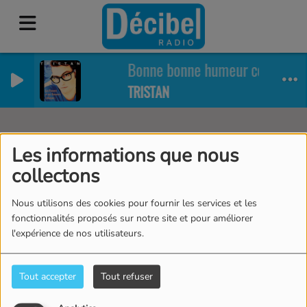
Bonne bonne humeur ce matin 
TRISTAN
Artistes
RSS
Les informations que nous
collectons
Nous utilisons des cookies pour fournir les services et les
Tous
0-9
A
B
C
D
E
F
G
H
I
J
fonctionnalités proposés sur notre site et pour améliorer
l'expérience de nos utilisateurs.
K
L
M
N
O
P
Q
R
S
T
U
V
W
X
Y
Z
Tout accepter
Tout refuser