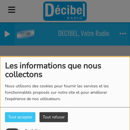
DECIBEL, Votre Radio, Notre R
Artistes
RSS
Les informations que nous
collectons
Nous utilisons des cookies pour fournir les services et les
Tous
0-9
A
B
C
D
E
F
G
H
I
J
fonctionnalités proposés sur notre site et pour améliorer
l'expérience de nos utilisateurs.
K
L
M
N
O
P
Q
R
S
T
U
V
W
X
Y
Z
Tout accepter
Tout refuser