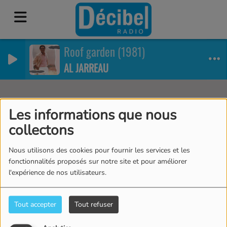
Roof garden (1981)
AL JARREAU
Artistes
RSS
Les informations que nous
collectons
Nous utilisons des cookies pour fournir les services et les
Tous
0-9
A
B
C
D
E
F
G
H
I
J
fonctionnalités proposés sur notre site et pour améliorer
l'expérience de nos utilisateurs.
K
L
M
N
O
P
Q
R
S
T
U
V
W
X
Y
Z
Tout accepter
Tout refuser